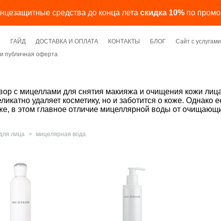
лнцезащитные средства до конца лета
скидка 10%
по промо
Я
ГАЙД
ДОСТАВКА И ОПЛАТА
КОНТАКТЫ
БЛОГ
Сайт с услуга
и публичная оферта
вор с мицеллами для снятия макияжа и очищения кожи лица
еликатно удаляет косметику, но и заботится о коже. Однак
е, в этом главное отличие мицеллярной воды от очищающи
для лица
>
мицелярная вода