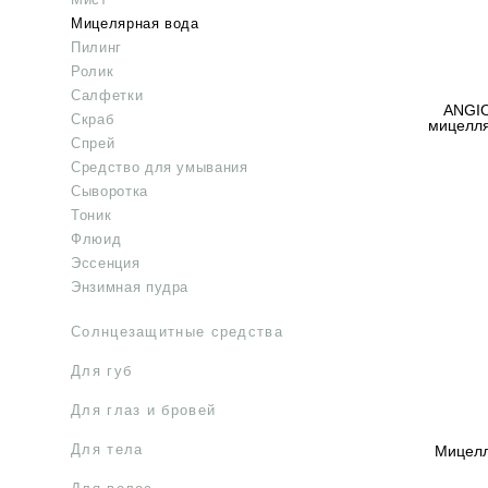
Мицелярная вода
Пилинг
Ролик
Салфетки
ANGI
Скраб
мицелля
Спрей
Средство для умывания
Сыворотка
Тоник
Флюид
Эссенция
Энзимная пудра
Солнцезащитные средства
Для губ
Для глаз и бровей
Для тела
Мицелл