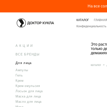
На все со
КАТАЛОГ
ГЛАВНА
Конфиденциальность 
Это раст
А К Ц И И
только д
демакияж
ВСЕ БРЕНДЫ
Для лица
каталог
>
Ампулы
Гель
Крем
Крем-эмульсия
Лосьон для лица
Маска для лица
Масло для лица
Мист