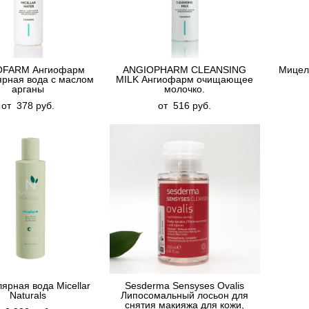
OFARM Ангиофарм
ANGIOPHARM CLEANSING
Мицелл
рная вода с маслом
MILK Ангиофарм очищающее
арганы
молочко.
от 378 pуб.
от 516 pуб.
ярная вода Micellar
Sesderma Sensyses Ovalis
Naturals
Липосомальный лосьон для
снятия макияжа для кожи,