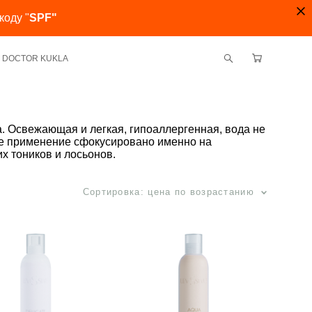
коду "
SPF"
ми DOCTOR KUKLA
. Освежающая и легкая, гипоаллергенная, вода не
о ее применение сфокусировано именно на
х тоников и лосьонов.
Сортировка:
цена по возрастанию