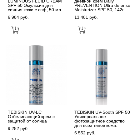
LUMINOUS FLUID CREAM
дневной крем Daily
SPF 50 Эмульсия для
PREVENTION Ultra defense
сияния кожи с спф, 50 мл
Moisturizer SPF 50, 142г
6 984 pуб.
13 481 pуб.
TEBISKIN UV-LC
TEBISKIN UV-Sooth SPF 50
Отбеливающий крем с
Универсальное
защитой от солнца
фотозащитное средство
для всех типов кожи.
9 282 pуб.
6 552 pуб.