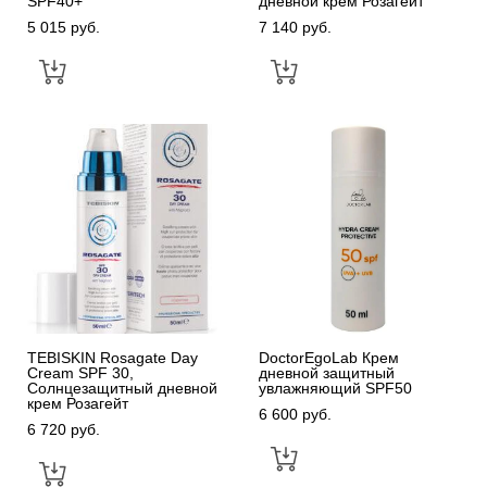
SPF40+
дневной крем Розагейт
5 015 pуб.
7 140 pуб.
TEBISKIN Rosagate Day
DoctorEgoLab Крем
Cream SPF 30,
дневной защитный
Солнцезащитный дневной
увлажняющий SPF50
крем Розагейт
6 600 pуб.
6 720 pуб.