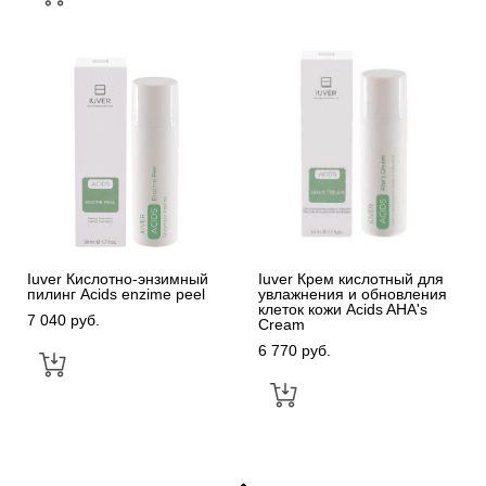
Iuver Кислотно-энзимный
Iuver Крем кислотный для
пилинг Acids enzime peel
увлажнения и обновления
клеток кожи Acids AHA's
7 040 pуб.
Cream
6 770 pуб.