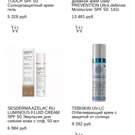
TOUCH SPF 50
дневной крем Daily
Солнцезащитный крем-
PREVENTION Ultra defense
гель
Moisturizer SPF 50, 142г
5 328 pуб.
13 481 pуб.
SESDERMA AZELAC RU
TEBISKIN UV-LC
LUMINOUS FLUID CREAM
Отбеливающий крем с
SPF 50 Эмульсия для
защитой от солнца
сияния кожи с спф, 50 мл
9 282 pуб.
6 984 pуб.