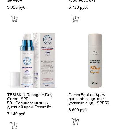
SPF40+
крем Розагейт
5 015 pуб.
6 720 pуб.
TEBISKIN Rosagate Day
DoctorEgoLab Крем
Cream SPF
дневной защитный
50+,Солнцезащитный
увлажняющий SPF50
дневной крем Розагейт
6 600 pуб.
7 140 pуб.