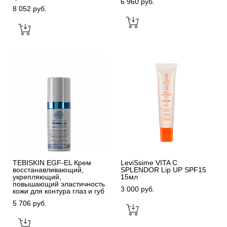
6 960 pуб.
8 052 pуб.
TEBISKIN EGF-EL Крем
LeviSsime VITA C
восстанавливающий,
SPLENDOR Lip UP SPF15
укрепляющий,
15мл
повышающий эластичность
3 000 pуб.
кожи для контура глаз и губ
5 706 pуб.