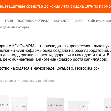
лнцезащитные средства до конца лета
скидка 10%
по промо
Я
ГАЙД
ДОСТАВКА И ОПЛАТА
КОНТАКТЫ
БЛОГ
Сайт с услуга
и публичная оферта
ория АНГИОФАРМ — производитель профессиональной уход
омпаний «Ангиофарм» была создана на базе лабораторий,
в для поддержания красоты, здоровья и молодости кожи. В
, рекомбинантный ангиогенин (фактор роста капилляров).
ство находятся в наукограде Кольцово, Новосибирск.
все бренды
>
ангиофарм (angiofarm)