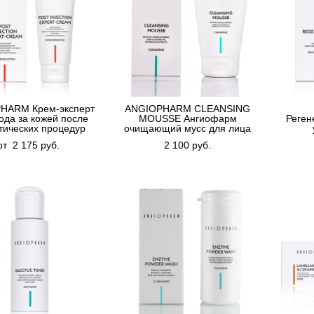
HARM Крем-эксперт
ANGIOPHARM CLEANSING
ода за кожей после
MOUSSE Ангиофарм
Реген
тических процедур
очищающий мусс для лица
от 2 175 pуб.
2 100 pуб.