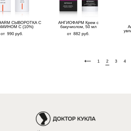
HARM СЫВОРОТКА С
АНГИОФАРМ Крем с
АМИНОМ С (10%)
бакучиолом, 50 мл
А
увл
от 990 pуб.
от 882 pуб.
1
2
3
4