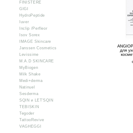
FINISTERE
GIGI
HydroPeptide
Iuver
Inclip /Perfleor
Isov Sorex
IMAGE Skincare
ANGIOP
Janssen Cosmetics
для ух
косме
Levissime
M.A.D SKINCARE
MyBiogen
Milk Shake
Medi+derma
Natinuel
Sesderma
SQIN и LET'SQIN
TEBISKIN
Tegoder
TattooRevive
VAGHEGGI