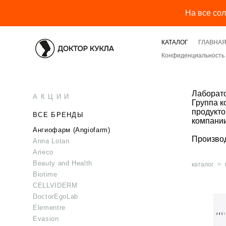
На все со
КАТАЛОГ
ГЛАВНА
Конфиденциальность 
Лаборат
А К Ц И И
Группа к
продукто
ВСЕ БРЕНДЫ
компании
Ангиофарм (Angiofarm)
Производ
Anna Lotan
Arieco
Beauty and Health
каталог
>
Biotime
CELLVIDERM
DoctorEgoLab
Elementre
Evasion