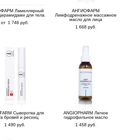
ФАРМ Ламеллярный
АНГИОФАРМ
церамидами для тела.
Лимфодренажное массажное
масло для лица
от 1 746 pуб.
1 668 pуб.
FARM Сыворотка для
ANGIOPHARM Легкое
та бровей и ресниц
гидрофильное масло
1 490 pуб.
1 458 pуб.