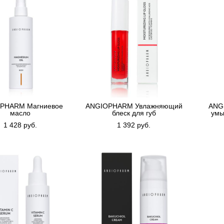
PHARM Магниевое
ANGIOPHARM Увлажняющий
ANG
масло
блеск для губ
умы
1 428 pуб.
1 392 pуб.