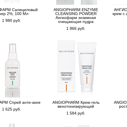
ФАРМ Салициловый
ANGIOPHARM ENZYME
АНГИО
нер 2%, 100 Мл
CLEANSING POWDER
крем с 
Ангиофарм энзимная
1 980 pуб.
очищающая пудра
1 866 pуб.
РМ Спрей анти-акне
ANGIOPHARM Крем-гель
ANGIO
венотонизирующий
рос
1 625 pуб.
1 584 pуб.