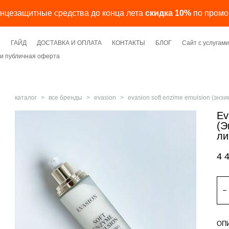
лнцезащитные средства до конца лета
скидка 10%
по промо
Я
ГАЙД
ДОСТАВКА И ОПЛАТА
КОНТАКТЫ
БЛОГ
Сайт с услуга
и публичная оферта
каталог
>
все бренды
>
evasion
>
evasion soft enzime emulsion (энз
Ev
(Э
ли
4 
ОП