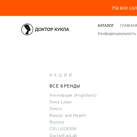
На все со
КАТАЛОГ
ГЛАВНА
Конфиденциальность 
А К Ц И И
ВСЕ БРЕНДЫ
Ангиофарм (Angiofarm)
Anna Lotan
Arieco
Beauty and Health
Biotime
CELLVIDERM
DoctorEgoLab