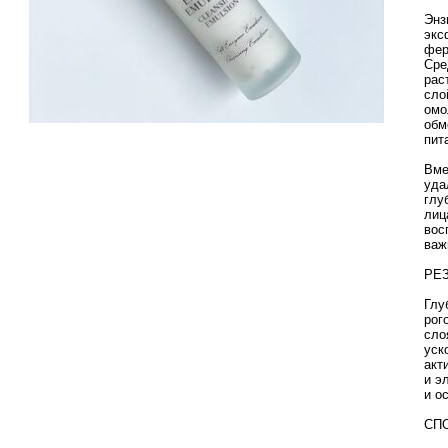
Энз
экс
фер
Сре
рас
сло
омо
обм
пит
Вме
уда
глу
лиц
вос
важ
РЕ
Глу
рог
сло
уск
акт
и э
и о
СП