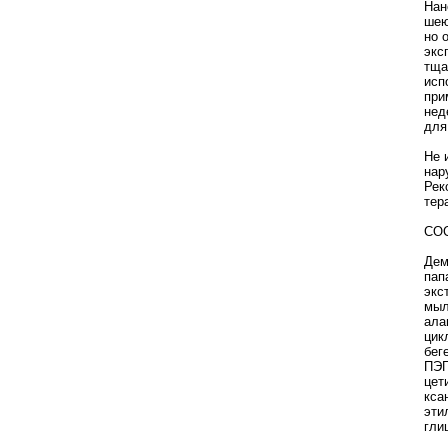
Нан
шею
но 
экс
тща
исп
при
нед
для
Не 
нар
Рек
тер
СО
Дем
пап
экс
мыл
ала
цик
бег
ПЭГ
цет
кса
эти
гли