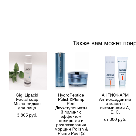
Также вам может пон
Gigi Lipacid
HydroPeptide
АНГИОФАРМ
Facial soap
Polish&Plump
Антиоксидантна
Мыло жидкое
Peel
я маска с
для лица
Двухступенчаты
витаминами А,
й пилинг с
Е, С,
3 805 pуб.
эффектом
от 300 pуб.
полировки и
разглаживания
морщин Polish &
Plump Peel (2