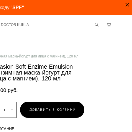
коду "
SPF"
ми DOCTOR KUKLA
имная маска-йогурт для лица с магнием), 120 мл
asion Soft Enzime Emulsion
нзимная маска-йогурт для
ца с магнием), 120 мл
400 pуб.
ДОБАВИТЬ В КОРЗИНУ
ИСАНИЕ: