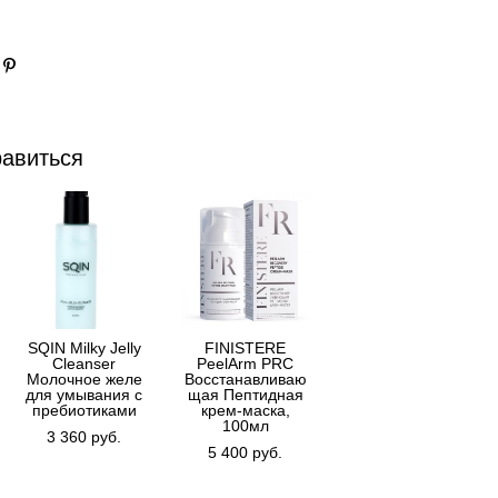
равиться
SQIN Milky Jelly
FINISTERE
Cleanser
PeelArm PRC
Молочное желе
Восстанавливаю
для умывания с
щая Пептидная
пребиотиками
крем-маска,
100мл
3 360 pуб.
5 400 pуб.