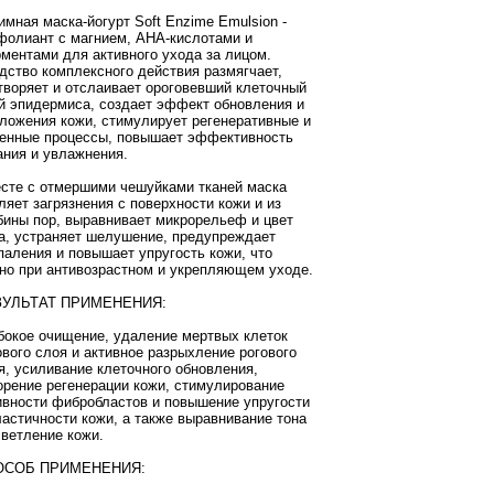
имная маска-йогурт Soft Enzime Emulsion -
фолиант с магнием, AHA-кислотами и
ментами для активного ухода за лицом.
дство комплексного действия размягчает,
творяет и отслаивает ороговевший клеточный
й эпидермиса, создает эффект обновления и
ложения кожи, стимулирует регенеративные и
енные процессы, повышает эффективность
ания и увлажнения.
сте с отмершими чешуйками тканей маска
ляет загрязнения с поверхности кожи и из
бины пор, выравнивает микрорельеф и цвет
а, устраняет шелушение, предупреждает
паления и повышает упругость кожи, что
но при антивозрастном и укрепляющем уходе.
ЗУЛЬТАТ ПРИМЕНЕНИЯ:
бокое очищение, удаление мертвых клеток
ового слоя и активное разрыхление рогового
я, усиливание клеточного обновления,
орение регенерации кожи, стимулирование
ивности фибробластов и повышение упругости
ластичности кожи, а также выравнивание тона
светление кожи.
ОСОБ ПРИМЕНЕНИЯ: