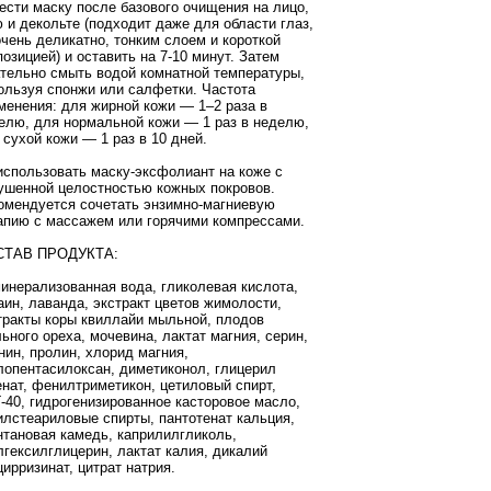
ести маску после базового очищения на лицо,
 и декольте (подходит даже для области глаз,
очень деликатно, тонким слоем и короткой
позицией) и оставить на 7-10 минут. Затем
тельно смыть водой комнатной температуры,
ользуя спонжи или салфетки. Частота
менения: для жирной кожи — 1–2 раза в
елю, для нормальной кожи — 1 раз в неделю,
 сухой кожи — 1 раз в 10 дней.
использовать маску-эксфолиант на коже с
ушенной целостностью кожных покровов.
омендуется сочетать энзимно-магниевую
апию с массажем или горячими компрессами.
СТАВ ПРОДУКТА:
инерализованная вода, гликолевая кислота,
аин, лаванда, экстракт цветов жимолости,
тракты коры квиллайи мыльной, плодов
ьного ореха, мочевина, лактат магния, серин,
нин, пролин, хлорид магния,
лопентасилоксан, диметиконол, глицерил
енат, фенилтриметикон, цетиловый спирт,
-40, гидрогенизированное касторовое масло,
илстеариловые спирты, пантотенат кальция,
нтановая камедь, каприлилгликоль,
лгексилглицерин, лактат калия, дикалий
цирризинат, цитрат натрия.