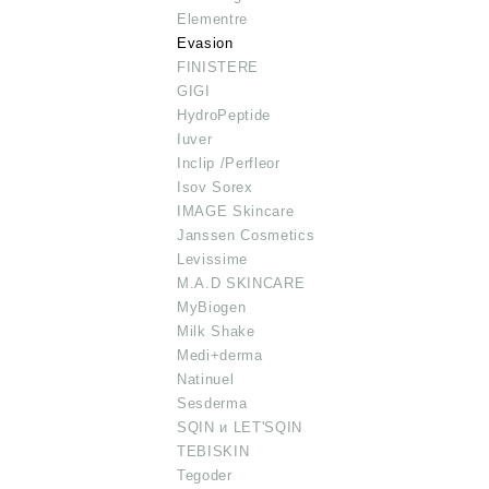
Elementre
Evasion
FINISTERE
GIGI
HydroPeptide
Iuver
Inclip /Perfleor
Isov Sorex
IMAGE Skincare
Janssen Cosmetics
Levissime
M.A.D SKINCARE
MyBiogen
Milk Shake
Medi+derma
Natinuel
Sesderma
SQIN и LET'SQIN
TEBISKIN
Tegoder