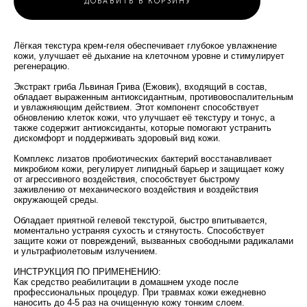
ДОБАВИТЬ В КОРЗИНУ
Лёгкая текстура крем-геля обеспечивает глубокое увлажнение
кожи, улучшает её дыхание на клеточном уровне и стимулирует
регенерацию.
Экстракт гриба Львиная Грива (Ежовик), входящий в состав,
обладает выраженным антиоксидантным, противовоспалительным
и увлажняющим действием. Этот компонент способствует
обновлению клеток кожи, что улучшает её текстуру и тонус, а
также содержит антиоксиданты, которые помогают устранить
дискомфорт и поддерживать здоровый вид кожи.
Комплекс лизатов пробиотических бактерий восстанавливает
микробиом кожи, регулирует липидный барьер и защищает кожу
от агрессивного воздействия, способствует быстрому
заживлению от механического воздействия и воздействия
окружающей среды.
Обладает приятной гелевой текстурой, быстро впитывается,
моментально устраняя сухость и стянутость. Способствует
защите кожи от повреждений, вызванных свободными радикалами
и ультрафиолетовым излучением.
ИНСТРУКЦИЯ ПО ПРИМЕНЕНИЮ:
Как средство реабилитации в домашнем уходе после
профессиональных процедур. При травмах кожи ежедневно
наносить до 4-5 раз на очищенную кожу тонким слоем.