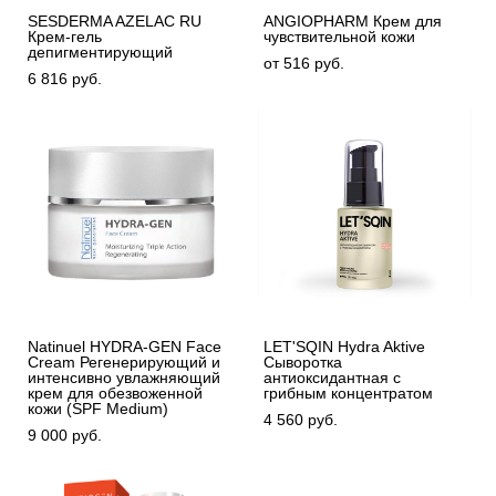
SESDERMA AZELAC RU
ANGIOPHARM Крем для
Крем-гель
чувствительной кожи
депигментирующий
от 516 pуб.
6 816 pуб.
Natinuel HYDRA-GEN Face
LET'SQIN Hydra Aktive
Cream Регенерирующий и
Сыворотка
интенсивно увлажняющий
антиоксидантная с
крем для обезвоженной
грибным концентратом
кожи (SPF Medium)
4 560 pуб.
9 000 pуб.