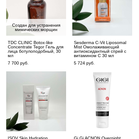
Создан для устранения
мимических морщин
TDC CLINIC Botox-like
Sesderma C-Vit Liposomal
Concentrate Tegor Гель для
Mist Омолаживающий
лица ботулоподобный, 30
антиоксидантный спрей с
мл
витамином С 30 мл
7 700 pуб.
5 724 pуб.
ISOV Skin Hydration
Gi Gi ACNON Overnight