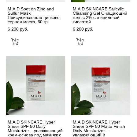
M.A.D Spot on Zinc and
M.A.D SKINCARE Salicylic
Sulfur Mask
Cleansing Gel Очищающий
Присушивающая цинково-
гель с 2% салициловой
серная маска, 60 гр
кислотой
6 200 pуб.
6 200 pуб.
M.A.D SKINCARE Hyper
M.A.D SKINCARE Hyper
Sheer SPF 50 Daily
Sheer SPF 50 Matte Finish
Moisturizer – увлажняющий
Daily Moisturizer –
крем-основа под макияж с
увлажняющий и