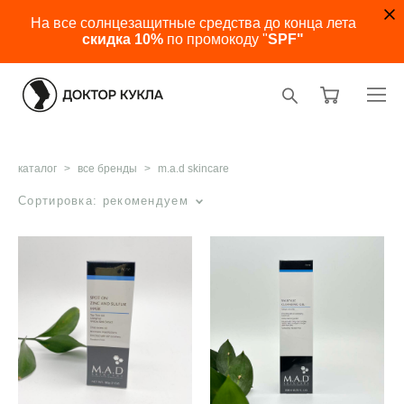
На все солнцезащитные средства до конца лета
скидка 10%
по промокоду "
SPF"
каталог
>
все бренды
>
m.a.d skincare
Сортировка:
рекомендуем