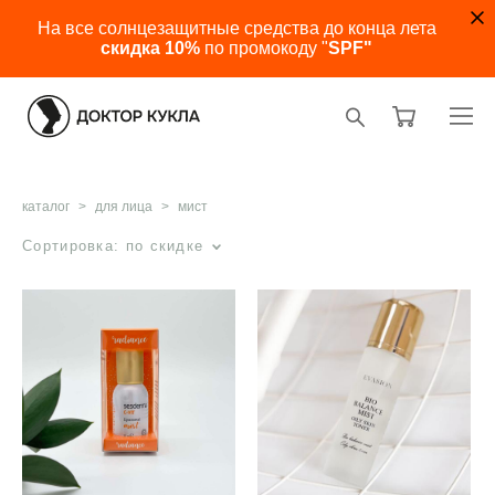
На все солнцезащитные средства до конца лета
скидка 10%
по промокоду "
SPF"
каталог
>
для лица
>
мист
Сортировка:
по скидке