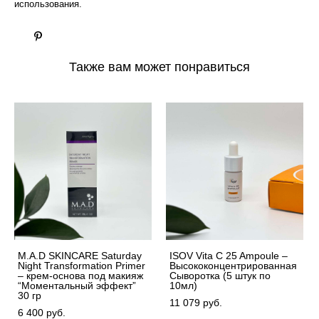
использования.
Также вам может понравиться
M.A.D SKINCARE Saturday
ISOV Vita C 25 Ampoule –
Night Transformation Primer
Высококонцентрированная
– крем-основа под макияж
Сыворотка (5 штук по
“Моментальный эффект”
10мл)
30 гр
11 079 pуб.
6 400 pуб.