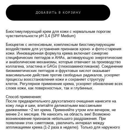
ДОБАВИТЬ В КОРЗИНУ
Биостимулирующий крем для кожи с нормальным порогом
чувствительности рН 3,4 (SPF Medium)
Биоцевтик с интенсивным, комплексным биостимулирующим
воздействием для устранения признаков хроно- и фото-старения
кожи. Инновационная формула крема включает синергию
специфических пептидов и AHAs, активирующую энергетические
и анаболические механизмы, которые отвечают за производство
коллагена, эластина и GAGs (глюкозаминогликанов). Соединение
биомиметических пептидов и фруктовых кислот оказывает
максимальное действие против свободных радикалов, ускоряет
процессы воосстановления кожи и сохраняет структуру
клеток. Регулярное применение крема, ускоряет обновление всех
слоев кожи, как поверхностных, так и глубинных.
Способ применения:
После предварительного двухэтапного очищения нанесите на
кожу лица и шеи, впитайте деликатными массажными
движениями ~2 мл крема. Применяйте утром или вечером, не
менее 2-х месяцев. Не наносить на область век! Возможно
возникновение признаков небольшого раздражения. При
появлении этих симптомов, увеличить интервал между
аппликациями крема (1-2 раза в неделю). Только для наружного