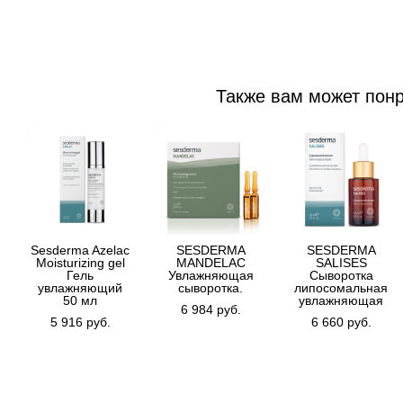
Также вам может пон
Sesderma Azelac
SESDERMA
SESDERMA
Moisturizing gel
MANDELAC
SALISES
Гель
Увлажняющая
Сыворотка
увлажняющий
сыворотка.
липосомальная
50 мл
увлажняющая
6 984 pуб.
5 916 pуб.
6 660 pуб.