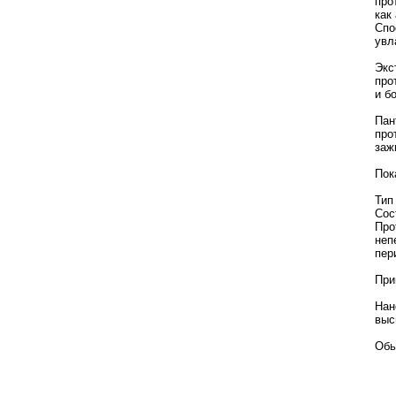
про
как
Спо
увл
Экс
про
и б
Пан
про
заж
Пок
Тип
Сос
Про
неп
пер
При
Нан
выс
Обь