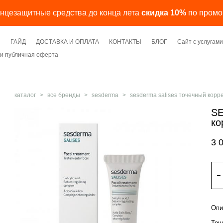
лнцезащитные средства до конца лета
скидка 10%
по промо
Я
ГАЙД
ДОСТАВКА И ОПЛАТА
КОНТАКТЫ
БЛОГ
Сайт с услуга
и публичная оферта
каталог
>
все бренды
>
sesderma
>
sesderma salises точечный корр
SE
ко
3 
Опи
Точ