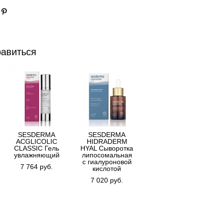
равиться
SESDERMA
SESDERMA
ACGLICOLIC
HIDRADERM
CLASSIC Гель
HYAL Сыворотка
увлажняющий
липосомальная
с гиалуроновой
7 764 pуб.
кислотой
7 020 pуб.