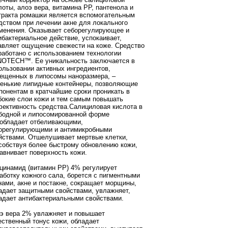
лоты, алоэ вера, витамина РР, пантенола и
тракта ромашки является вспомогательным
дством при лечении акне для локального
менения. Оказывает себорегулирующее и
ибактериальное действие, успокаивает,
авляет ощущение свежести на коже. Средство
работано с использованием технологии
OTECH™. Ее уникальность заключается в
ользовании активных ингредиентов,
ещенных в липосомы наноразмера, –
енькие липидные контейнеры, позволяющие
понентам в кратчайшие сроки проникать в
бокие слои кожи и тем самым повышать
ективность средства.Салициловая кислота в
бодной и липосомированной форме
обладает отбеливающими,
орегулирующими и антимикробными
йствами. Отшелушивает мертвые клетки,
собствуя более быстрому обновлению кожи,
авнивает поверхность кожи.
цинамид (витамин PP) 4% регулирует
аботку кожного сала, борется с пигментными
нами, акне и постакне, сокращает морщины,
адает защитными свойствами, увлажняет,
адает антибактериальными свойствами.
э вера 2% увлажняет и повышает
ественный тонус кожи, обладает