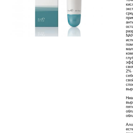
кис
экс
сре
при
ант
ост
раз
NAN
исп
пом
мал
ком
глу
эфф
сво
2% 
себ
сво
спо
выр
Ниа
выр
пят
обл
обл
Ало
ест