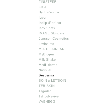
FINISTERE
GIGI
HydroPeptide
Iuver
Inclip /Perfleor
Isov Sorex
IMAGE Skincare
Janssen Cosmetics
Levissime
M.A.D SKINCARE
MyBiogen
Milk Shake
Medi+derma
Natinuel
Sesderma
SQIN и LET'SQIN
TEBISKIN
Tegoder
TattooRevive
VAGHEGGI