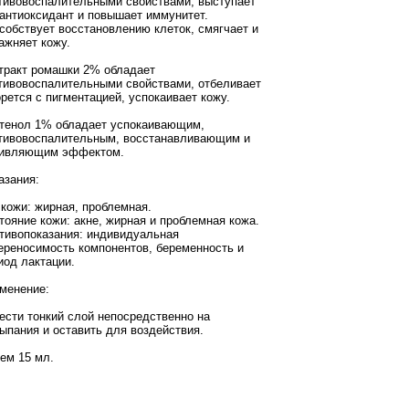
тивовоспалительными свойствами, выступает
 антиоксидант и повышает иммунитет.
собствует восстановлению клеток, смягчает и
ажняет кожу.
тракт ромашки 2% обладает
тивовоспалительными свойствами, отбеливает
орется с пигментацией, успокаивает кожу.
тенол 1% обладает успокаивающим,
тивовоспалительным, восстанавливающим и
ивляющим эффектом.
азания:
 кожи: жирная, проблемная.
тояние кожи: акне, жирная и проблемная кожа.
тивопоказания: индивидуальная
ереносимость компонентов, беременность и
иод лактации.
менение:
ести тонкий слой непосредственно на
ыпания и оставить для воздействия.
ем 15 мл.