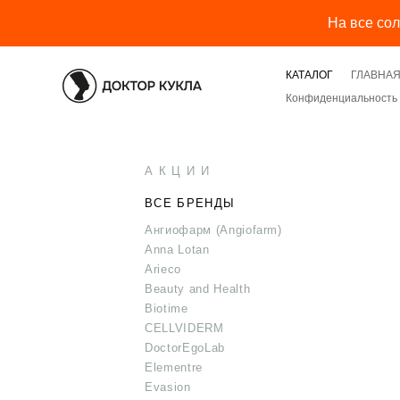
На все со
КАТАЛОГ
ГЛАВНА
Конфиденциальность 
А К Ц И И
ВСЕ БРЕНДЫ
Ангиофарм (Angiofarm)
Anna Lotan
Arieco
Beauty and Health
Biotime
CELLVIDERM
DoctorEgoLab
Elementre
Evasion