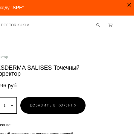
коду "
SPF"
ми DOCTOR KUKLA
ектор
SDERMA SALISES Точечный
рректор
096 pуб.
ДОБАВИТЬ В КОРЗИНУ
сание:
ечный корректор на основе салициловой