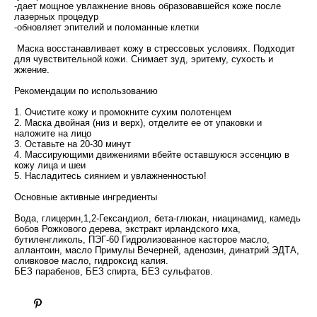
-дает мощное увлажнение вновь образовавшейся коже после
лазерных процедур
-обновляет эпителий и поломанные клетки
Маска восстанавливает кожу в стрессовых условиях. Подходит
для чувствительной кожи. Снимает зуд, эритему, сухость и
жжение.
Рекомендации по использованию
1. Очистите кожу и промокните сухим полотенцем
2. Маска двойная (низ и верх), отделите ее от упаковки и
наложите на лицо
3. Оставьте на 20-30 минут
4. Массирующими движениями вбейте оставшуюся эссенцию в
кожу лица и шеи
5. Насладитесь сиянием и увлажненностью!
Основные активные ингредиенты
Вода, глицерин,1,2-Гександиол, бета-глюкан, ниацинамид, камедь
бобов Рожкового дерева, экстракт ирландского мха,
бутиленгликоль, ПЭГ-60 Гидролизованное касторое масло,
аллантоин, масло Примулы Вечерней, аденозин, динатрий ЭДТА,
оливковое масло, гидроксид калия.
БЕЗ парабенов, БЕЗ спирта, БЕЗ сульфатов.