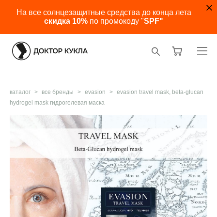
На все солнцезащитные средства до конца лета
скидка 10%
по промокоду "
SPF"
каталог
>
все бренды
>
evasion
>
evasion travel mask, beta-glucan
hydrogel mask гидрогелевая маска