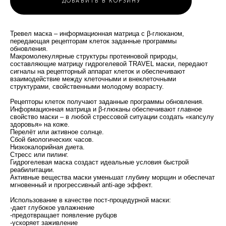
ДОБАВИТЬ В КОРЗИНУ
Тревел маска – информационная матрица с β-глюканом,
передающая рецепторам клеток заданные программы
обновления.
Макромолекулярные структуры протеиновой природы,
составляющие матрицу гидрогелевой TRAVEL маски, передают
сигналы на рецепторный аппарат клеток и обеспечивают
взаимодействие между клеточными и внеклеточными
структурами, свойственными молодому возрасту.
Рецепторы клеток получают заданные программы обновления.
Информационная матрица и β-глюканы обеспечивают главное
свойство маски – в любой стрессовой ситуации создать «капсулу
здоровья» на коже.
️Перелёт или активное солнце.
️Сбой биологических часов.
️Низкокалорийная диета.
️Стресс или пилинг.
Гидрогелевая маска создаст идеальные условия быстрой
реабилитации.
Активные вещества маски уменьшат глубину морщин и обеспечат
мгновенный и прогрессивный anti-age эффект.
Использование в качестве пост-процедурной маски:
-дает глубокое увлажнение
-предотвращает появление рубцов
-ускоряет заживление