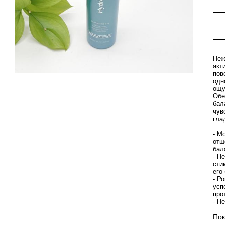
Неж
акт
пов
одн
ощу
Обе
бал
чув
гла
- М
отш
бал
- П
сти
его
- Р
усп
про
- Н
Пок