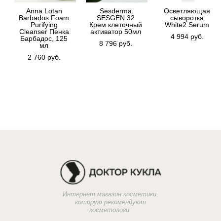
Anna Lotan
Sesderma
Осветляющая
Barbados Foam
SESGEN 32
сыворотка
Purifying
Крем клеточный
White2 Serum
Cleanser Пенка
активатор 50мл
4 994 pуб.
Барбадос, 125
8 796 pуб.
мл
2 760 pуб.
Интернет магазин косметики,
которую рекомендуют
косметологи.