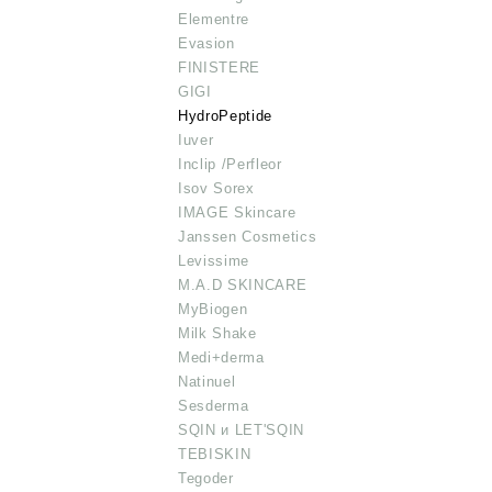
Elementre
Evasion
FINISTERE
GIGI
HydroPeptide
Iuver
Inclip /Perfleor
Isov Sorex
IMAGE Skincare
Janssen Cosmetics
Levissime
M.A.D SKINCARE
MyBiogen
Milk Shake
Medi+derma
Natinuel
Sesderma
SQIN и LET'SQIN
TEBISKIN
Tegoder