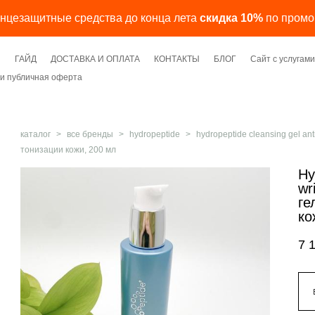
лнцезащитные средства до конца лета
скидка 10%
по промо
Я
ГАЙД
ДОСТАВКА И ОПЛАТА
КОНТАКТЫ
БЛОГ
Сайт с услуга
и публичная оферта
каталог
>
все бренды
>
hydropeptide
>
hydropeptide cleansing gel an
тонизации кожи, 200 мл
Hy
wr
ге
ко
7 