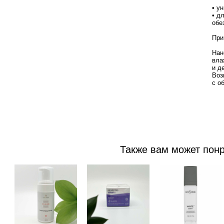
• у
• д
обе
При
Нан
вла
и д
Воз
с о
Также вам может пон