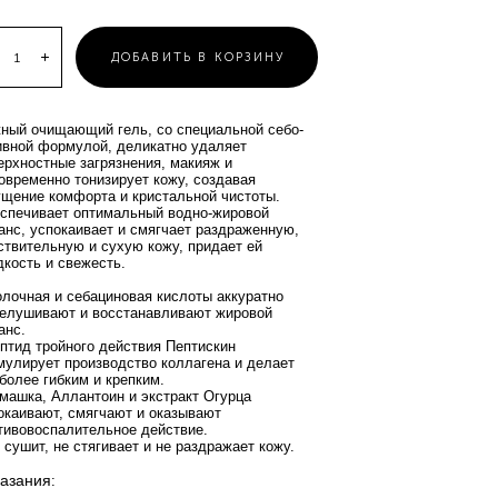
ДОБАВИТЬ В КОРЗИНУ
ный очищающий гель, со специальной себо-
ивной формулой, деликатно удаляет
ерхностные загрязнения, макияж и
овременно тонизирует кожу, создавая
щение комфорта и кристальной чистоты.
спечивает оптимальный водно-жировой
анс, успокаивает и смягчает раздраженную,
ствительную и сухую кожу, придает ей
дкость и свежесть.
олочная и себациновая кислоты аккуратно
елушивают и восстанавливают жировой
анс.
ептид тройного действия Пептискин
мулирует производство коллагена и делает
 более гибким и крепким.
омашка, Аллантоин и экстракт Огурца
окаивают, смягчают и оказывают
тивовоспалительное действие.
е сушит, не стягивает и не раздражает кожу.
азания
: