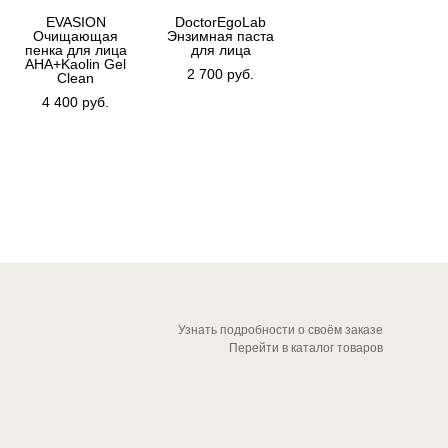
EVASION
DoctorEgoLab
Очищающая
Энзимная паста
пенка для лица
для лица
АНА+Kaolin Gel
2 700 pуб.
Clean
4 400 pуб.
Узнать подробности о своём заказе
Перейти в каталог товаров