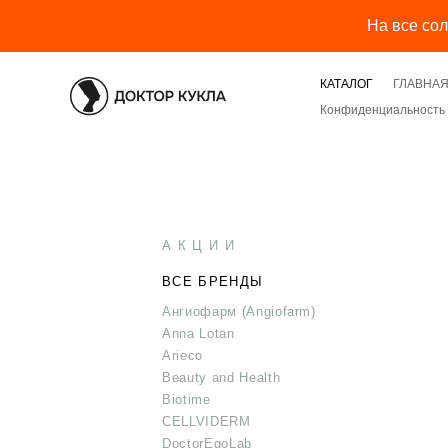
На все со
КАТАЛОГ
ГЛАВНА
Конфиденциальность 
А К Ц И И
ВСЕ БРЕНДЫ
Ангиофарм (Angiofarm)
Anna Lotan
Arieco
Beauty and Health
Biotime
CELLVIDERM
DoctorEgoLab