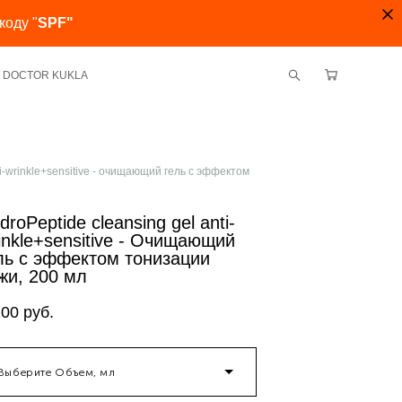
коду "
SPF"
ми DOCTOR KUKLA
ti-wrinkle+sensitive - очищающий гель с эффектом
droPeptide cleansing gel anti-
inkle+sensitive - Очищающий
ль с эффектом тонизации
жи, 200 мл
100 pуб.
Выберите Объем, мл